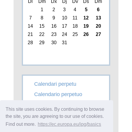
Dl
Dm
Dx
Dj
Dv
Ds
Dm
1
2
3
4
5
6
7
8
9
10
11
12
13
14
15
16
17
18
19
20
21
22
23
24
25
26
27
28
29
30
31
Calendari perpetu
Calendario perpetuo
Perpetual Calendar
This site uses cookies. By continuing to browse
Calendrier perpétuel
the site, you are agreeing to our use of cookies.
Find out more.
https://ec.europa.eu/ipg/basics
Calendario perpetuo