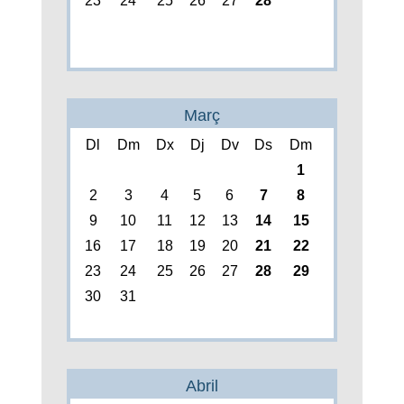
23
24
25
26
27
28
Març
Dl
Dm
Dx
Dj
Dv
Ds
Dm
1
2
3
4
5
6
7
8
9
10
11
12
13
14
15
16
17
18
19
20
21
22
23
24
25
26
27
28
29
30
31
Abril