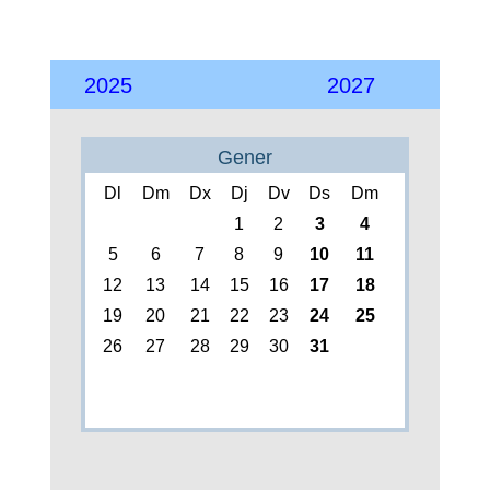
2025
2027
Gener
Dl
Dm
Dx
Dj
Dv
Ds
Dm
1
2
3
4
5
6
7
8
9
10
11
12
13
14
15
16
17
18
19
20
21
22
23
24
25
26
27
28
29
30
31