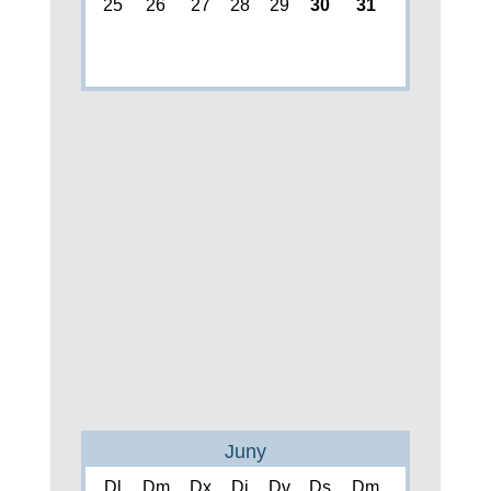
25
26
27
28
29
30
31
Juny
Dl
Dm
Dx
Dj
Dv
Ds
Dm